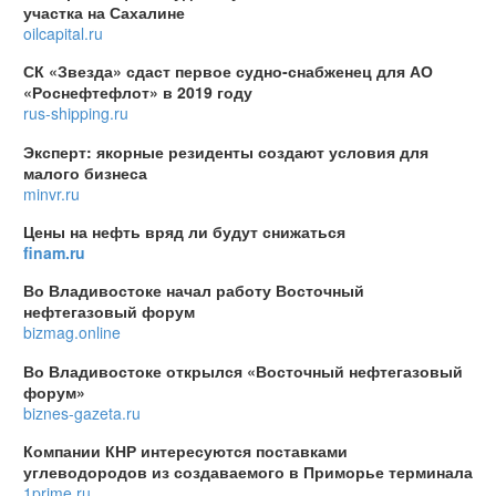
участка на Сахалине
oilcapital.ru
СК «Звезда» сдаст первое судно-снабженец для АО
«Роснефтефлот» в 2019 году
rus-shipping.ru
Эксперт: якорные резиденты создают условия для
малого бизнеса
minvr.ru
Цены на нефть вряд ли будут снижаться
finam.ru
Во Владивостоке начал работу Восточный
нефтегазовый форум
bizmag.online
Во Владивостоке открылся «Восточный нефтегазовый
форум»
biznes-gazeta.ru
Компании КНР интересуются поставками
углеводородов из создаваемого в Приморье терминала
1prime.ru