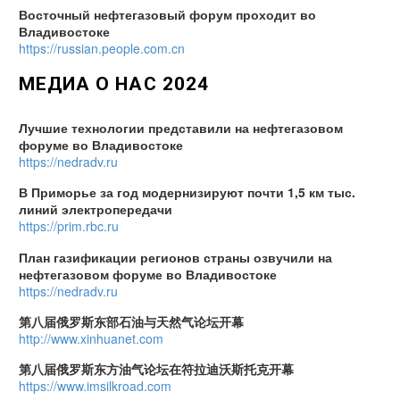
Восточный нефтегазовый форум проходит во
Владивостоке
https://russian.people.com.cn
МЕДИА О НАС 2024
Лучшие технологии представили на нефтегазовом
форуме во Владивостоке
https://nedradv.ru
В Приморье за год модернизируют почти 1,5 км тыс.
линий электропередачи
https://prim.rbc.ru
План газификации регионов страны озвучили на
нефтегазовом форуме во Владивостоке
https://nedradv.ru
第八届俄罗斯东部石油与天然气论坛开幕
http://www.xinhuanet.com
第八届俄罗斯东方油气论坛在符拉迪沃斯托克开幕
https://www.imsilkroad.com